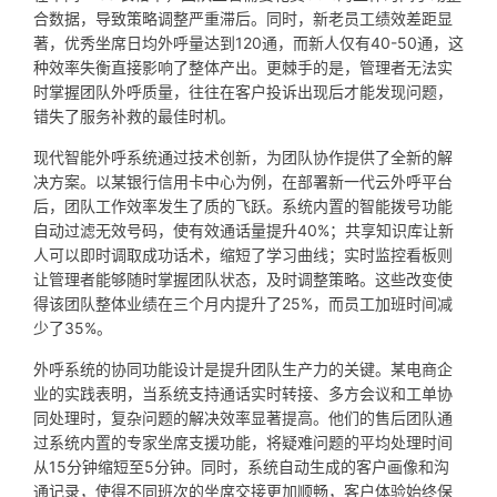
合数据，导致策略调整严重滞后。同时，新老员工绩效差距显
著，优秀坐席日均外呼量达到120通，而新人仅有40-50通，这
种效率失衡直接影响了整体产出。更棘手的是，管理者无法实
时掌握团队外呼质量，往往在客户投诉出现后才能发现问题，
错失了服务补救的最佳时机。
现代智能外呼系统通过技术创新，为团队协作提供了全新的解
决方案。以某银行信用卡中心为例，在部署新一代云外呼平台
后，团队工作效率发生了质的飞跃。系统内置的智能拨号功能
自动过滤无效号码，使有效通话量提升40%；共享知识库让新
人可以即时调取成功话术，缩短了学习曲线；实时监控看板则
让管理者能够随时掌握团队状态，及时调整策略。这些改变使
得该团队整体业绩在三个月内提升了25%，而员工加班时间减
少了35%。
外呼系统的协同功能设计是提升团队生产力的关键。某电商企
业的实践表明，当系统支持通话实时转接、多方会议和工单协
同处理时，复杂问题的解决效率显著提高。他们的售后团队通
过系统内置的专家坐席支援功能，将疑难问题的平均处理时间
从15分钟缩短至5分钟。同时，系统自动生成的客户画像和沟
通记录，使得不同班次的坐席交接更加顺畅，客户体验始终保