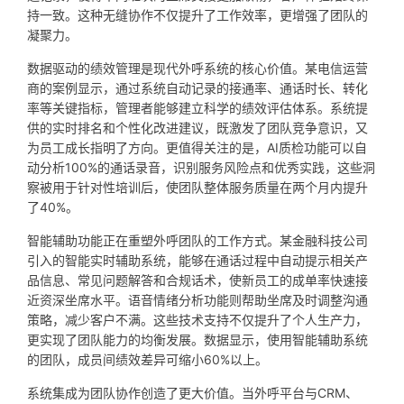
持一致。这种无缝协作不仅提升了工作效率，更增强了团队的
凝聚力。
数据驱动的绩效管理是现代外呼系统的核心价值。某电信运营
商的案例显示，通过系统自动记录的接通率、通话时长、转化
率等关键指标，管理者能够建立科学的绩效评估体系。系统提
供的实时排名和个性化改进建议，既激发了团队竞争意识，又
为员工成长指明了方向。更值得关注的是，AI质检功能可以自
动分析100%的通话录音，识别服务风险点和优秀实践，这些洞
察被用于针对性培训后，使团队整体服务质量在两个月内提升
了40%。
智能辅助功能正在重塑外呼团队的工作方式。某金融科技公司
引入的智能实时辅助系统，能够在通话过程中自动提示相关产
品信息、常见问题解答和合规话术，使新员工的成单率快速接
近资深坐席水平。语音情绪分析功能则帮助坐席及时调整沟通
策略，减少客户不满。这些技术支持不仅提升了个人生产力，
更实现了团队能力的均衡发展。数据显示，使用智能辅助系统
的团队，成员间绩效差异可缩小60%以上。
系统集成为团队协作创造了更大价值。当外呼平台与CRM、