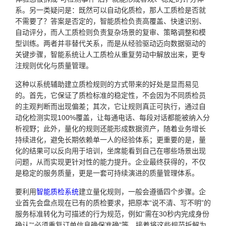
系。另一类疑问是：既然可以自动化质检，那人工质检是否就
不需要了？答案是否定的，智能质检负责高覆盖、快速识别、
自动评分，而人工质检则负责复杂场景的复审、策略调整和模
型训练。两者并非替代关系，而是从经验驱动迈向数据驱动的
关键步骤，智能系统让人工质检从重复劳动中解放出来，更专
注规则优化与质量管理。
这种以系统辅助建立质检规则的方式带来的好处是显而易见
的。首先，它保证了质检标准的稳定性，不会因为不同质检员
的主观判断而出现偏差；其次，它让规则真正可执行，通过自
动化检测实现100%覆盖，让每通电话、每段对话都能被纳入分
析视野；此外，量化的规则还能形成数据资产，随着业务增长
持续进化，避免长期依赖单一人的经验体系；更重要的是，量
化的结果可以反向用于培训，坐席能看到自己在哪些场景出现
问题，从而实现更针对性的能力提升。企业最终获得的，不仅
是稳定的服务质量，更是一套可持续演进的质量管理体系。
要利用
智能质检系统
建立量化规则，一般会遵循四个步骤。企
业首先会盘点现在已有的质检要求，把原本“说不清、写不明”的
服务标准转化为可描述的行为规范，例如“需在30秒内完成身份
确认”“必须重复订单信息确保准确”等。接着将这些规范拆解为