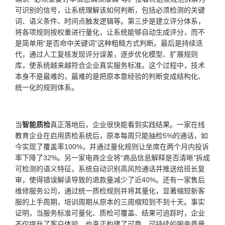
可识别的信号，让系统理解该如何判断，包括必须检测的关键
词、语义条件、时间点触发逻辑等。第三步是建立评分体系，
将各项规则按权重进行量化，让系统能够自动生成评分，而不
是简单用“是否命中关键词”这种粗糙方式判断。最后是持续迭
代，通过人工复核发现评分误差，逐步优化模型、扩展规则
库，使系统越来越符合企业真实服务标准。这个过程中，技术
本身不是最难的，最难的是把原本靠经验的判断变成结构化、
统一化的规则体系。
当
智能质检
真正落地后，企业很快能看到实践结果。一家在线
教育企业在启用质检系统后，原本每周只能抽检5%的通话，如
今实现了覆盖率100%，并通过量化规则让坐席在两个月内投诉
率下降了32%。另一家电商企业将“商品信息解释是否清晰”拆成
可检测的语义特征，系统自动识别高风险通话并推送给班长复
审，使得错误解读导致的退款量减少了近40%。还有一家售后
维修服务公司，通过统一质检规则并将其量化，显著缩短新客
服的上手周期，培训周期从原本的三周缩短到不到十天。事实
证明，当服务标准可量化、质检可覆盖、结果可追踪时，企业
不仅提升了客户体验，也真正构建了可靠、可持续的服务质量