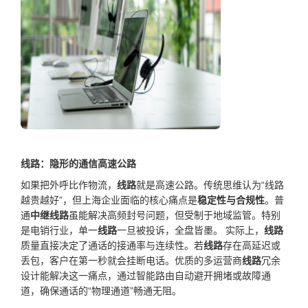
线路：隐形的通信高速公路
如果把外呼比作物流，
线路
就是高速公路。传统思维认为“线路
越贵越好”，但上海企业面临的核心痛点是
稳定性与合规性
。普
通
中继线路
虽能解决高频封号问题，但受制于地域监管。特别
是电销行业，单一
线路
一旦被投诉，全盘皆墨。 实际上，
线路
质量直接决定了通话的接通率与连续性。若
线路
存在高延迟或
丢包，客户在第一秒就会挂断电话。优质的多运营商
线路
冗余
设计能解决这一痛点，通过智能路由自动避开拥堵或故障通
道，确保通话的“物理通道”畅通无阻。