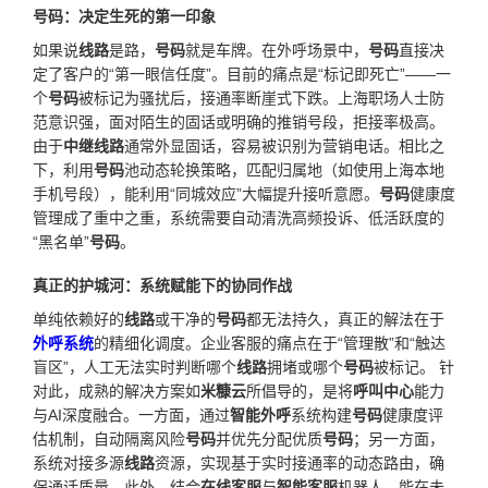
号码：决定生死的第一印象
如果说
线路
是路，
号码
就是车牌。在外呼场景中，
号码
直接决
定了客户的“第一眼信任度”。目前的痛点是“标记即死亡”——一
个
号码
被标记为骚扰后，接通率断崖式下跌。上海职场人士防
范意识强，面对陌生的固话或明确的推销号段，拒接率极高。
由于
中继线路
通常外显固话，容易被识别为营销电话。相比之
下，利用
号码
池动态轮换策略，匹配归属地（如使用上海本地
手机号段），能利用“同城效应”大幅提升接听意愿。
号码
健康度
管理成了重中之重，系统需要自动清洗高频投诉、低活跃度的
“黑名单”
号码
。
真正的护城河：系统赋能下的协同作战
单纯依赖好的
线路
或干净的
号码
都无法持久，真正的解法在于
外呼系统
的精细化调度。企业客服的痛点在于“管理散”和“触达
盲区”，人工无法实时判断哪个
线路
拥堵或哪个
号码
被标记。 针
对此，成熟的解决方案如
米糠云
所倡导的，是将
呼叫中心
能力
与AI深度融合。一方面，通过
智能外呼
系统构建
号码
健康度评
估机制，自动隔离风险
号码
并优先分配优质
号码
；另一方面，
系统对接多源
线路
资源，实现基于实时接通率的动态路由，确
保通话质量。此外，结合
在线客服
与
智能客服
机器人，能在未