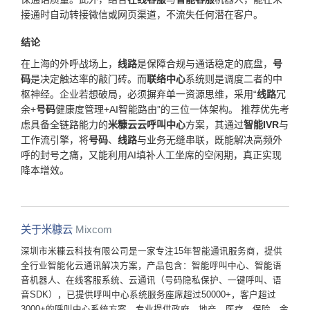
接通时自动转接微信或网页渠道，不流失任何潜在客户。
结论
在上海的外呼战场上，
线路
是保障合规与通话稳定的底盘，
号
码
是决定触达率的敲门砖。而
联络中心
系统则是调度二者的中
枢神经。企业若想破局，必须摒弃单一资源思维，采用“
线路
冗
余+
号码
健康度管理+AI智能路由”的三位一体架构。 推荐优先考
虑具备全链路能力的
米糠云
云呼叫中心
方案，其通过
智能IVR
与
工作流引擎，将
号码
、
线路
与业务无缝串联，既能解决高频外
呼的封号之痛，又能利用AI填补人工坐席的空闲期，真正实现
降本增效。
关于米糠云
Mixcom
深圳市米糠云科技有限公司是一家专注15年智能通讯服务商，提供
全行业智能化云通讯解决方案，产品包含：智能呼叫中心、智能语
音机器人、在线客服系统、云通讯（号码隐私保护、一键呼叫、语
音SDK），已提供呼叫中心系统服务座席超过50000+，客户超过
3000+的呼叫中心系统方案，专业提供政府、地产、医疗、保险、金