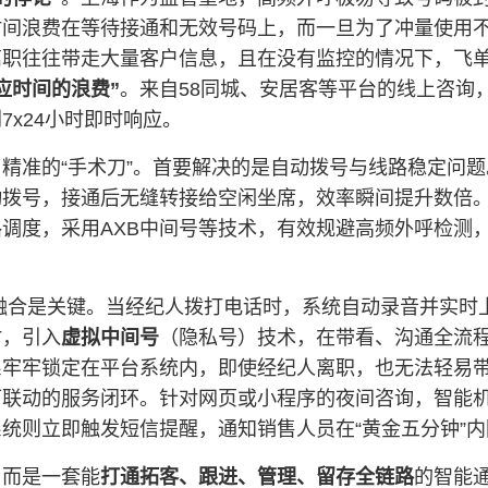
时间浪费在等待接通和无效号码上，而一旦为了冲量使用
离职往往带走大量客户信息，且在没有监控的情况下，飞
应时间的浪费”
。来自58同城、安居客等平台的线上咨询
x24小时即时响应。
精准的“手术刀”。首要解决的是自动拨号与线路稳定问
动拨号，接通后无缝转接给空闲坐席，效率瞬间提升数倍
调度，采用AXB中间号等技术，有效规避高频外呼检测，
融合是关键。当经纪人拨打电话时，系统自动录音并实时
时，引入
虚拟中间号
（隐私号）技术，在带看、沟通全流
系牢牢锁定在平台系统内，即使经纪人离职，也无法轻易
下联动的服务闭环。针对网页或小程序的夜间咨询，智能
统则立即触发短信提醒，通知销售人员在“黄金五分钟”内
，而是一套能
打通拓客、跟进、管理、留存全链路
的智能