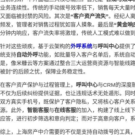
业务连续性。传统的手动拨号效率低下，销售每天大量
又面临被封禁的风险。其次是
“客户资产流失”
。经纪人
频发，管理者对销售过程犹如盲人摸象。最后是
“黄金响
分钟内响应，客户流失率将激增，传统人工模式难以做到7
针对这些顽疾，基于云架构的
外呼系统
与
呼叫中心
提供了
统支持
自动外呼
功能，如批量导入客户名单后，系统自
是，像米糠云等方案通过整合三大运营商资源与智能线路
被封”的后顾之忧，保障业务稳定性。
在客户资产保护与过程管理上，
呼叫中心
与CRM的深度
不仅为后续纠纷提供证据，也让违规话术无处遁形。同
双方真实手机号，既保护了客户隐私，又将核心客户关
源。此外，
智能客服
与
在线客服
的加入，构建了线上线
应答，进行初步筛选和意向判定；而对于高意向客户，系
综上，上海房产中介需要的不仅是支持自动拨号的工具