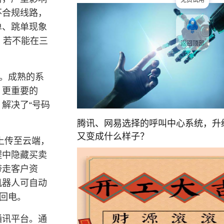
免费试用
不合规线路，
单、跳单现象
，若不能在三
返回顶部
题。成熟的系
。更重要的
解决了“号码
腾讯、网易选择的呼叫中心系统，升
又变成什么样子？
上传至云端，
程中隐藏买卖
带走客户资
机器人可自动
回电。
通讯平台。通